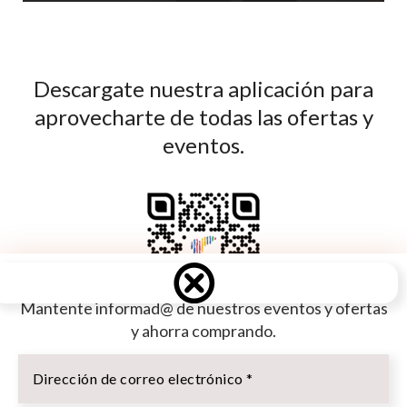
Descargate nuestra aplicación para
aprovecharte de todas las ofertas y
eventos.
Mantente informad@ de nuestros eventos y ofertas
y ahorra comprando.
Dirección
de
Usamos cookies en nuestro sitio web para brindarle la
correo
© 2019
ClicAlicante.
Diseñado por
AledaSoft