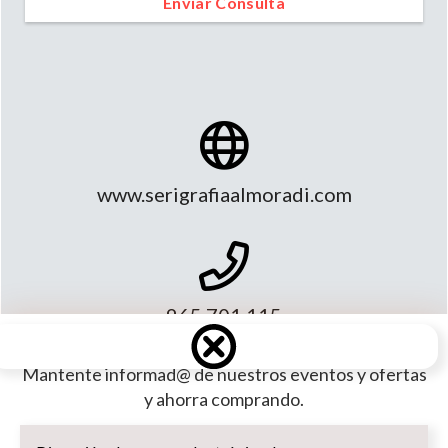
Enviar Consulta
www.serigrafiaalmoradi.com
965 701 115
Mantente informad@ de nuestros eventos y ofertas
y ahorra comprando.
Dirección