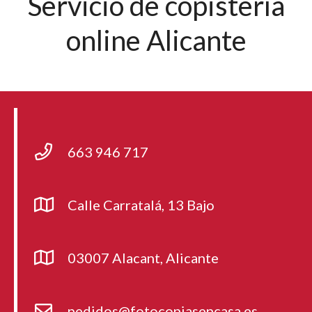
Servicio de copistería
online Alicante
663 946 717
Calle Carratalá, 13 Bajo
03007 Alacant, Alicante
pedidos@fotocopiasencasa.es