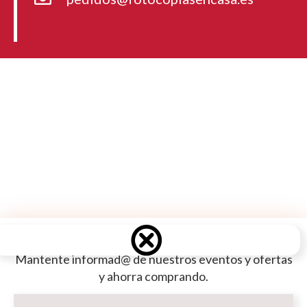
Mantente informad@ de nuestros eventos y ofertas
y ahorra comprando.
Dirección