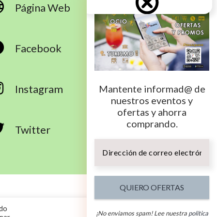
Página Web
Facebook
Instagram
Mantente informad@ de
nuestros eventos y
ofertas y ahorra
comprando.
Twitter
Dirección
de
correo
electrónico
*
ca de Privacidad
Aviso Legal
ndo
¡No enviamos spam! Lee nuestra
política