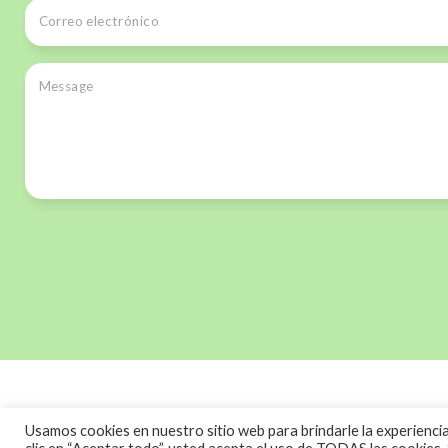
© 2019
ClicAlicante.
Diseñ
Usamos cookies en nuestro sitio web para brindarle la experienci
AledaSoft