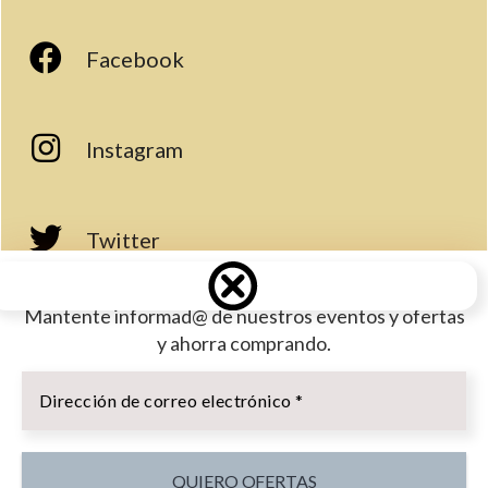
Facebook
Instagram
Twitter
Mantente informad@ de nuestros eventos y ofertas
Youtube
y ahorra comprando.
Dirección
de
Usamos cookies en nuestro sitio web para brindarle la
correo
experiencia más relevante grabando sus preferencias y
electrónico
visitas repetidas. Haciendo clic en “Aceptar todo”, usted
*
acepta el uso de TODAS las cookies. Sin embargo, puede