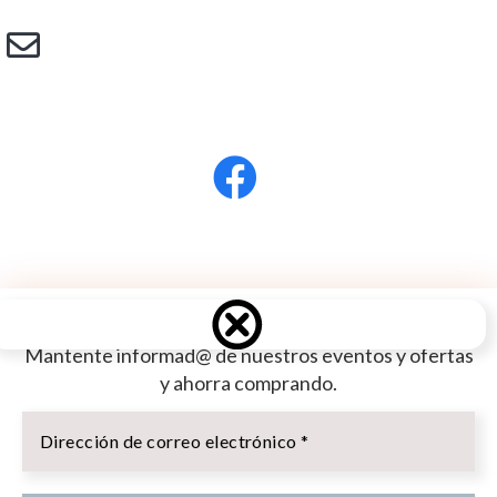
Mantente informad@ de nuestros eventos y ofertas
y ahorra comprando.
Dirección
de
Usamos cookies en nuestro sitio web para brindarle la
correo
experiencia más relevante grabando sus preferencias y
electrónico