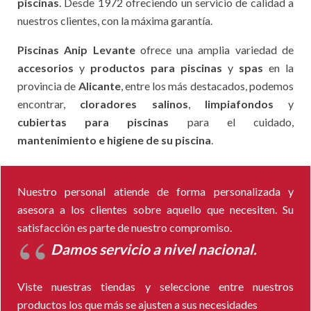
piscinas
. Desde 1972 ofreciendo un servicio de calidad a
nuestros clientes, con la máxima garantía.
Piscinas Anip Levante
ofrece una amplia variedad de
accesorios
y
productos para piscinas
y
spas
en la
provincia de
Alicante
, entre los más destacados, podemos
encontrar,
cloradores salinos
,
limpiafondos
y
cubiertas para piscinas
para el cuidado,
mantenimiento e higiene de su piscina
.
Nuestro personal atiende de forma personalizada y
asesora a los clientes sobre aquello que necesiten. Su
satisfacción es parte de nuestro compromiso.
Damos servicio a nivel nacional.
Viste nuestras tiendas y seleccione entre nuestros
productos los que más se ajusten a sus necesidades